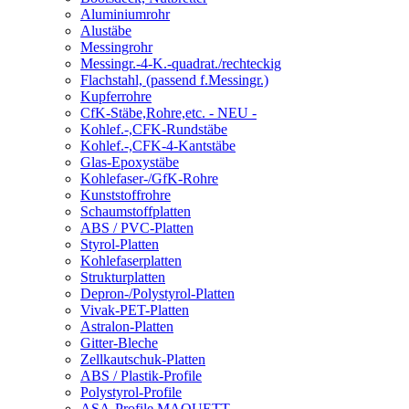
Aluminiumrohr
Alustäbe
Messingrohr
Messingr.-4-K.-quadrat./rechteckig
Flachstahl, (passend f.Messingr.)
Kupferrohre
CfK-Stäbe,Rohre,etc. - NEU -
Kohlef.-,CFK-Rundstäbe
Kohlef.-,CFK-4-Kantstäbe
Glas-Epoxystäbe
Kohlefaser-/GfK-Rohre
Kunststoffrohre
Schaumstoffplatten
ABS / PVC-Platten
Styrol-Platten
Kohlefaserplatten
Strukturplatten
Depron-/Polystyrol-Platten
Vivak-PET-Platten
Astralon-Platten
Gitter-Bleche
Zellkautschuk-Platten
ABS / Plastik-Profile
Polystyrol-Profile
ASA-Profile MAQUETT