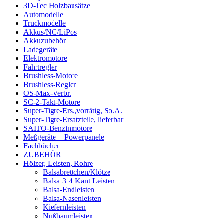
3D-Tec Holzbausätze
Automodelle
Truckmodelle
Akkus/NC/LiPos
Akkuzubehör
Ladegeräte
Elektromotore
Fahrtregler
Brushless-Motore
Brushless-Regler
OS-Max-Verbr.
SC-2-Takt-Motore
Super-Tigre-Ers.,vorrätig, So.A.
Super-Tigre-Ersatzteile, lieferbar
SAITO-Benzinmotore
Meßgeräte + Powerpanele
Fachbücher
ZUBEHÖR
Hölzer, Leisten, Rohre
Balsabrettchen/Klötze
Balsa-3-4-Kant-Leisten
Balsa-Endleisten
Balsa-Nasenleisten
Kiefernleisten
Nußbaumleisten