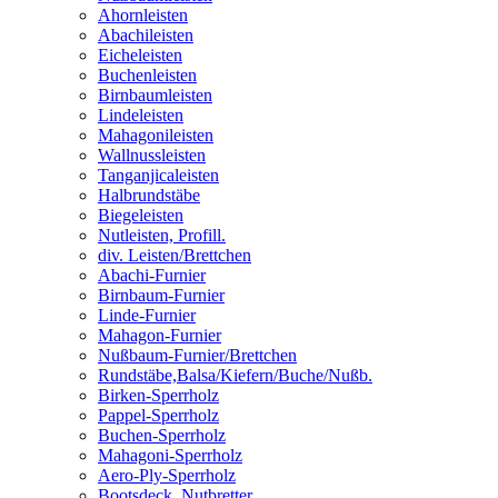
Ahornleisten
Abachileisten
Eicheleisten
Buchenleisten
Birnbaumleisten
Lindeleisten
Mahagonileisten
Wallnussleisten
Tanganjicaleisten
Halbrundstäbe
Biegeleisten
Nutleisten, Profill.
div. Leisten/Brettchen
Abachi-Furnier
Birnbaum-Furnier
Linde-Furnier
Mahagon-Furnier
Nußbaum-Furnier/Brettchen
Rundstäbe,Balsa/Kiefern/Buche/Nußb.
Birken-Sperrholz
Pappel-Sperrholz
Buchen-Sperrholz
Mahagoni-Sperrholz
Aero-Ply-Sperrholz
Bootsdeck, Nutbretter