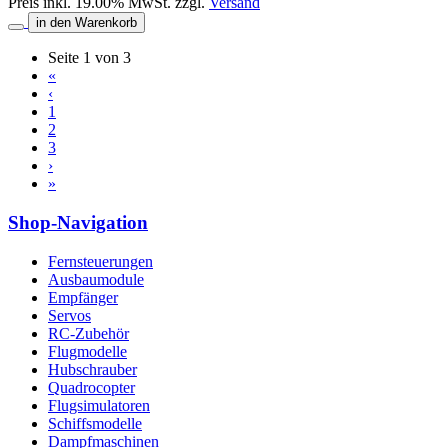
Preis inkl. 19.00% MwSt. zzgl.
Versand
in den Warenkorb
Seite 1 von 3
«
‹
1
2
3
›
»
Shop-Navigation
Fernsteuerungen
Ausbaumodule
Empfänger
Servos
RC-Zubehör
Flugmodelle
Hubschrauber
Quadrocopter
Flugsimulatoren
Schiffsmodelle
Dampfmaschinen