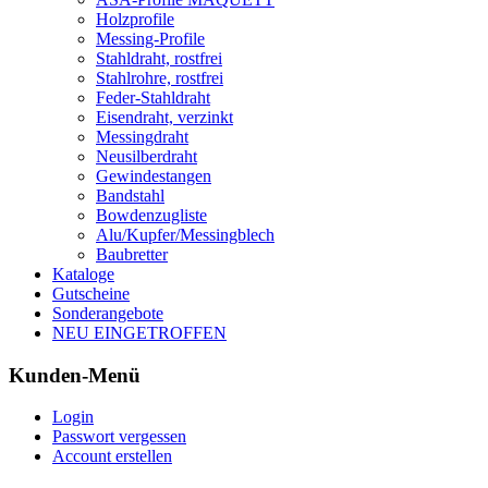
Holzprofile
Messing-Profile
Stahldraht, rostfrei
Stahlrohre, rostfrei
Feder-Stahldraht
Eisendraht, verzinkt
Messingdraht
Neusilberdraht
Gewindestangen
Bandstahl
Bowdenzugliste
Alu/Kupfer/Messingblech
Baubretter
Kataloge
Gutscheine
Sonderangebote
NEU EINGETROFFEN
Kunden-Menü
Login
Passwort vergessen
Account erstellen