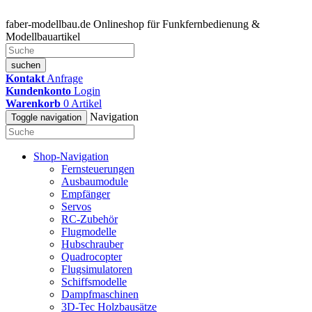
faber-modellbau.de
Onlineshop für Funkfernbedienung &
Modellbauartikel
suchen
Kontakt
Anfrage
Kundenkonto
Login
Warenkorb
0
Artikel
Navigation
Toggle navigation
Shop-Navigation
Fernsteuerungen
Ausbaumodule
Empfänger
Servos
RC-Zubehör
Flugmodelle
Hubschrauber
Quadrocopter
Flugsimulatoren
Schiffsmodelle
Dampfmaschinen
3D-Tec Holzbausätze