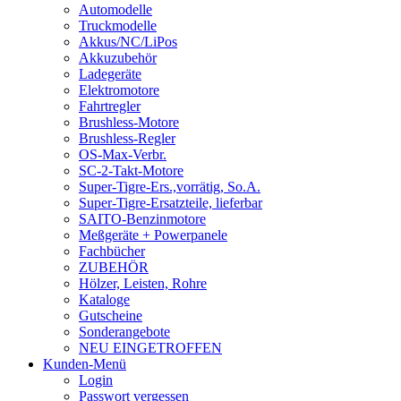
Automodelle
Truckmodelle
Akkus/NC/LiPos
Akkuzubehör
Ladegeräte
Elektromotore
Fahrtregler
Brushless-Motore
Brushless-Regler
OS-Max-Verbr.
SC-2-Takt-Motore
Super-Tigre-Ers.,vorrätig, So.A.
Super-Tigre-Ersatzteile, lieferbar
SAITO-Benzinmotore
Meßgeräte + Powerpanele
Fachbücher
ZUBEHÖR
Hölzer, Leisten, Rohre
Kataloge
Gutscheine
Sonderangebote
NEU EINGETROFFEN
Kunden-Menü
Login
Passwort vergessen