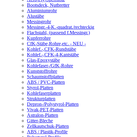
Bootsdeck, Nutbretter
Aluminiumrohr
Alustäbe
Messingrohr
Messingr.-4-K.-quadrat./rechteckig
Flachstahl, (passend f.Messingr.)
Kupferrohre
CfK-Stäbe,Rohre,etc. - NEU -
Kohlef.-,CFK-Rundstäbe
Kohlef.-,CFK-4-Kantstäbe
Glas-Epoxystäbe
Kohlefaser-/GfK-Rohre
Kunststoffrohre
Schaumstoffplatten
ABS / PVC-Platten
Styrol-Platten
Kohlefaserplatten
Strukturplatten
Depron-/Polystyrol-Platten
Vivak-PET-Platten
Astralon-Platten
Gitter-Bleche
Zellkautschuk-Platten
ABS / Plastik-Profile