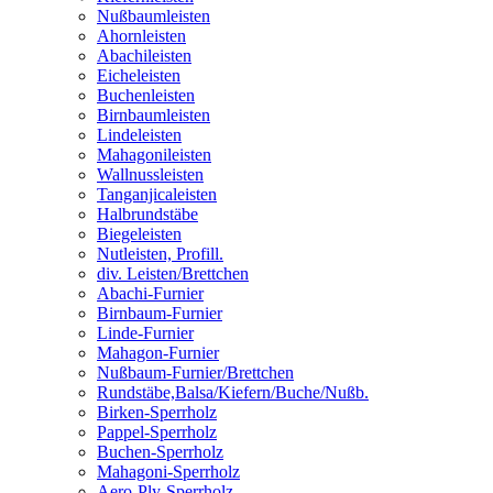
Nußbaumleisten
Ahornleisten
Abachileisten
Eicheleisten
Buchenleisten
Birnbaumleisten
Lindeleisten
Mahagonileisten
Wallnussleisten
Tanganjicaleisten
Halbrundstäbe
Biegeleisten
Nutleisten, Profill.
div. Leisten/Brettchen
Abachi-Furnier
Birnbaum-Furnier
Linde-Furnier
Mahagon-Furnier
Nußbaum-Furnier/Brettchen
Rundstäbe,Balsa/Kiefern/Buche/Nußb.
Birken-Sperrholz
Pappel-Sperrholz
Buchen-Sperrholz
Mahagoni-Sperrholz
Aero-Ply-Sperrholz