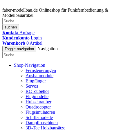
faber-modellbau.de
Onlineshop für Funkfernbedienung &
Modellbauartikel
suchen
Kontakt
Anfrage
Kundenkonto
Login
Warenkorb
0
Artikel
Navigation
Toggle navigation
Shop-Navigation
Fernsteuerungen
Ausbaumodule
Empfänger
Servos
RC-Zubehör
Flugmodelle
Hubschrauber
Quadrocopter
Flugsimulatoren
Schiffsmodelle
Dampfmaschinen
3D-Tec Holzbausätze