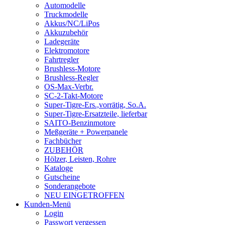
Automodelle
Truckmodelle
Akkus/NC/LiPos
Akkuzubehör
Ladegeräte
Elektromotore
Fahrtregler
Brushless-Motore
Brushless-Regler
OS-Max-Verbr.
SC-2-Takt-Motore
Super-Tigre-Ers.,vorrätig, So.A.
Super-Tigre-Ersatzteile, lieferbar
SAITO-Benzinmotore
Meßgeräte + Powerpanele
Fachbücher
ZUBEHÖR
Hölzer, Leisten, Rohre
Kataloge
Gutscheine
Sonderangebote
NEU EINGETROFFEN
Kunden-Menü
Login
Passwort vergessen