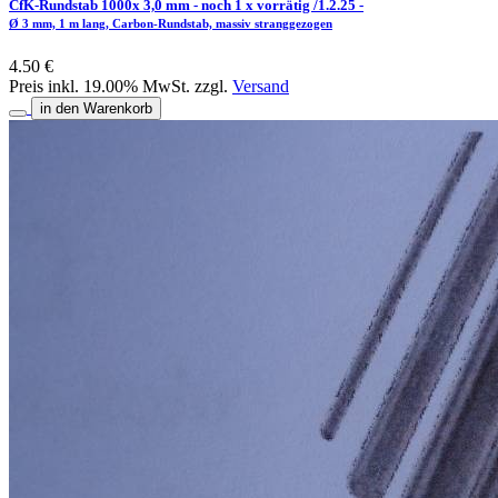
CfK-Rundstab 1000x 3,0 mm - noch 1 x vorrätig /1.2.25 -
Ø 3 mm, 1 m lang, Carbon-Rundstab, massiv stranggezogen
4.50 €
Preis inkl. 19.00% MwSt. zzgl.
Versand
in den Warenkorb