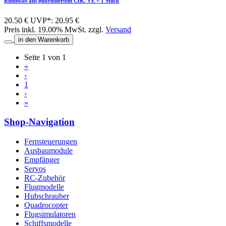
Rundstab aus pultrudiertem CfK. VE = 1 Stück
20.50 €
UVP*: 20.95 €
Preis inkl. 19.00% MwSt. zzgl.
Versand
in den Warenkorb
Seite 1 von 1
«
‹
1
›
»
Shop-Navigation
Fernsteuerungen
Ausbaumodule
Empfänger
Servos
RC-Zubehör
Flugmodelle
Hubschrauber
Quadrocopter
Flugsimulatoren
Schiffsmodelle