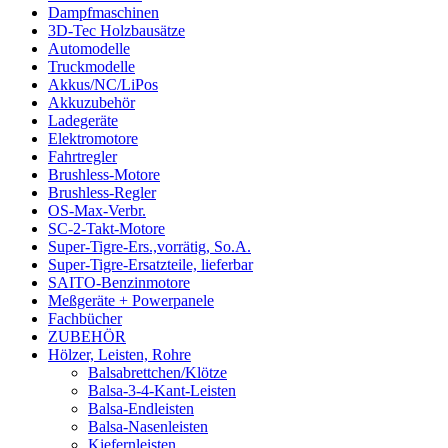
Dampfmaschinen
3D-Tec Holzbausätze
Automodelle
Truckmodelle
Akkus/NC/LiPos
Akkuzubehör
Ladegeräte
Elektromotore
Fahrtregler
Brushless-Motore
Brushless-Regler
OS-Max-Verbr.
SC-2-Takt-Motore
Super-Tigre-Ers.,vorrätig, So.A.
Super-Tigre-Ersatzteile, lieferbar
SAITO-Benzinmotore
Meßgeräte + Powerpanele
Fachbücher
ZUBEHÖR
Hölzer, Leisten, Rohre
Balsabrettchen/Klötze
Balsa-3-4-Kant-Leisten
Balsa-Endleisten
Balsa-Nasenleisten
Kiefernleisten