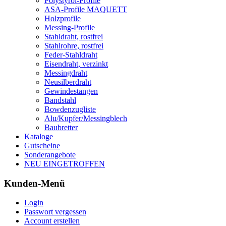
Polystyrol-Profile
ASA-Profile MAQUETT
Holzprofile
Messing-Profile
Stahldraht, rostfrei
Stahlrohre, rostfrei
Feder-Stahldraht
Eisendraht, verzinkt
Messingdraht
Neusilberdraht
Gewindestangen
Bandstahl
Bowdenzugliste
Alu/Kupfer/Messingblech
Baubretter
Kataloge
Gutscheine
Sonderangebote
NEU EINGETROFFEN
Kunden-Menü
Login
Passwort vergessen
Account erstellen