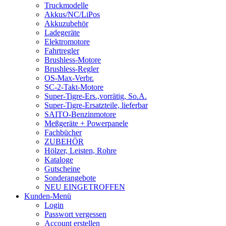
Truckmodelle
Akkus/NC/LiPos
Akkuzubehör
Ladegeräte
Elektromotore
Fahrtregler
Brushless-Motore
Brushless-Regler
OS-Max-Verbr.
SC-2-Takt-Motore
Super-Tigre-Ers.,vorrätig, So.A.
Super-Tigre-Ersatzteile, lieferbar
SAITO-Benzinmotore
Meßgeräte + Powerpanele
Fachbücher
ZUBEHÖR
Hölzer, Leisten, Rohre
Kataloge
Gutscheine
Sonderangebote
NEU EINGETROFFEN
Kunden-Menü
Login
Passwort vergessen
Account erstellen