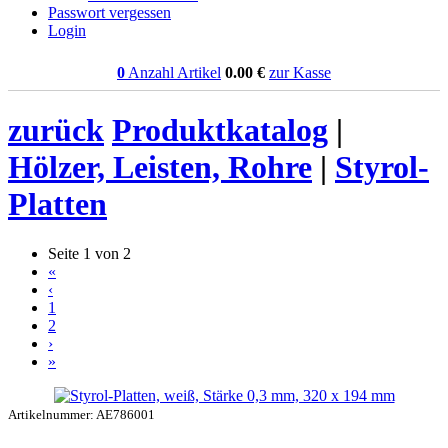
Passwort vergessen
Login
0
Anzahl Artikel
0.00
€
zur Kasse
zurück
Produktkatalog
|
Hölzer, Leisten, Rohre
|
Styrol-
Platten
Seite 1 von 2
«
‹
1
2
›
»
Artikelnummer: AE786001