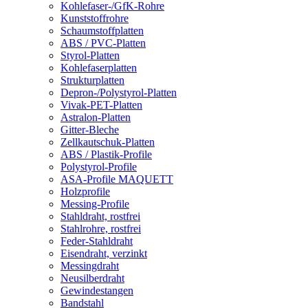
Kohlefaser-/GfK-Rohre
Kunststoffrohre
Schaumstoffplatten
ABS / PVC-Platten
Styrol-Platten
Kohlefaserplatten
Strukturplatten
Depron-/Polystyrol-Platten
Vivak-PET-Platten
Astralon-Platten
Gitter-Bleche
Zellkautschuk-Platten
ABS / Plastik-Profile
Polystyrol-Profile
ASA-Profile MAQUETT
Holzprofile
Messing-Profile
Stahldraht, rostfrei
Stahlrohre, rostfrei
Feder-Stahldraht
Eisendraht, verzinkt
Messingdraht
Neusilberdraht
Gewindestangen
Bandstahl