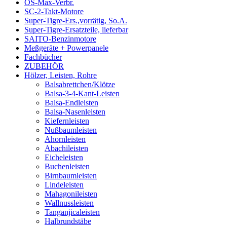
OS-Max-Verbr.
SC-2-Takt-Motore
Super-Tigre-Ers.,vorrätig, So.A.
Super-Tigre-Ersatzteile, lieferbar
SAITO-Benzinmotore
Meßgeräte + Powerpanele
Fachbücher
ZUBEHÖR
Hölzer, Leisten, Rohre
Balsabrettchen/Klötze
Balsa-3-4-Kant-Leisten
Balsa-Endleisten
Balsa-Nasenleisten
Kiefernleisten
Nußbaumleisten
Ahornleisten
Abachileisten
Eicheleisten
Buchenleisten
Birnbaumleisten
Lindeleisten
Mahagonileisten
Wallnussleisten
Tanganjicaleisten
Halbrundstäbe