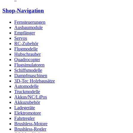
Shop-Navigation
Fernsteuerungen
Ausbaumodule
Empfänger
Servos
RC-Zubehör
Flugmodelle
Hubschrauber
Quadrocopter
Flugsimulatoren
Schiffsmodelle
Dampfmaschinen
3D-Tec Holzbausätze
Automodelle
Truckmodelle
Akkus/NC/LiPos
Akkuzubehör
Ladegeräte
Elektromotore
Fahrtregler
Brushless-Motore
Brushless-Regler