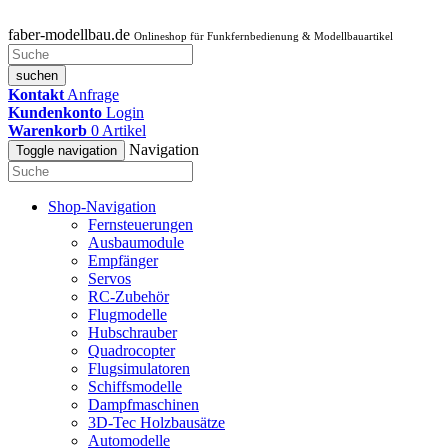
faber-modellbau.de
Onlineshop für Funkfernbedienung & Modellbauartikel
suchen
Kontakt
Anfrage
Kundenkonto
Login
Warenkorb
0
Artikel
Navigation
Toggle navigation
Shop-Navigation
Fernsteuerungen
Ausbaumodule
Empfänger
Servos
RC-Zubehör
Flugmodelle
Hubschrauber
Quadrocopter
Flugsimulatoren
Schiffsmodelle
Dampfmaschinen
3D-Tec Holzbausätze
Automodelle