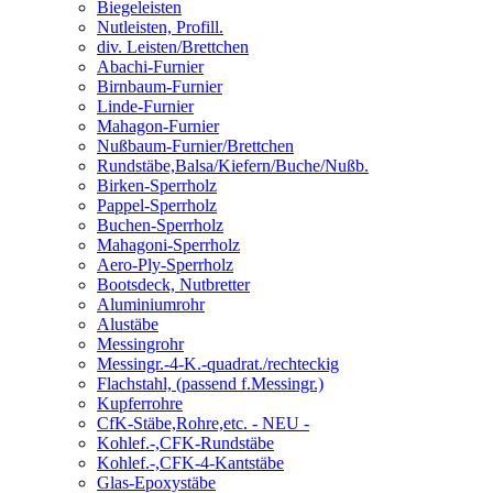
Biegeleisten
Nutleisten, Profill.
div. Leisten/Brettchen
Abachi-Furnier
Birnbaum-Furnier
Linde-Furnier
Mahagon-Furnier
Nußbaum-Furnier/Brettchen
Rundstäbe,Balsa/Kiefern/Buche/Nußb.
Birken-Sperrholz
Pappel-Sperrholz
Buchen-Sperrholz
Mahagoni-Sperrholz
Aero-Ply-Sperrholz
Bootsdeck, Nutbretter
Aluminiumrohr
Alustäbe
Messingrohr
Messingr.-4-K.-quadrat./rechteckig
Flachstahl, (passend f.Messingr.)
Kupferrohre
CfK-Stäbe,Rohre,etc. - NEU -
Kohlef.-,CFK-Rundstäbe
Kohlef.-,CFK-4-Kantstäbe
Glas-Epoxystäbe