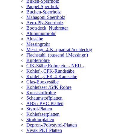
Birken-Sperrholz
Pappel-Sperrholz
Buchen-Sperrholz
Mahagoni-Sperrholz
Aero-Ply-Sperrholz
Bootsdeck, Nutbretter
Aluminiumrohr
Alustäbe
Messingrohr
Messingr.-4-K.-quadrat./rechteckig
Flachstahl, (passend f.Messingr.)
Kupferrohre
CfK-Stäbe,Rohre,etc. - NEU -
Kohlef.-,CFK-Rundstäbe
Kohlef.-,CFK-4-Kantstäbe
Glas-Epoxystäbe
Kohlefaser-/GfK-Rohre
Kunststoffrohre
Schaumstoffplatten
ABS / PVC-Platten
Styrol-Platten
Kohlefaserplatten
Strukturplatten
Depron-/Polystyrol-Platten
Vivak-PET-Platten