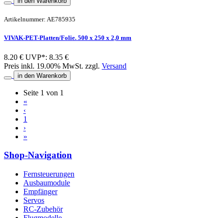
in den Warenkorb
Artikelnummer: AE785935
VIVAK-PET-Platten/Folie. 500 x 250 x 2,0 mm
8.20 €
UVP*: 8.35 €
Preis inkl. 19.00% MwSt. zzgl.
Versand
in den Warenkorb
Seite 1 von 1
«
‹
1
›
»
Shop-Navigation
Fernsteuerungen
Ausbaumodule
Empfänger
Servos
RC-Zubehör
Flugmodelle