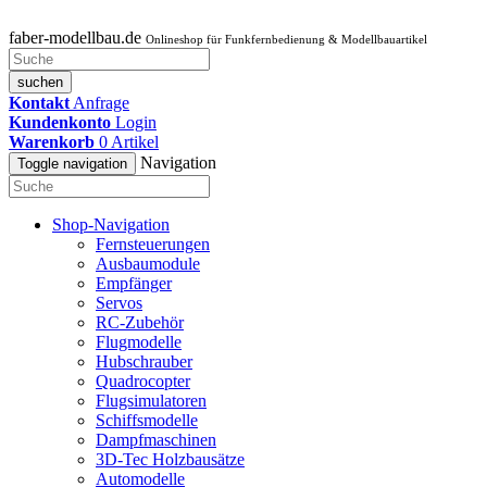
faber-modellbau.de
Onlineshop für Funkfernbedienung & Modellbauartikel
suchen
Kontakt
Anfrage
Kundenkonto
Login
Warenkorb
0
Artikel
Navigation
Toggle navigation
Shop-Navigation
Fernsteuerungen
Ausbaumodule
Empfänger
Servos
RC-Zubehör
Flugmodelle
Hubschrauber
Quadrocopter
Flugsimulatoren
Schiffsmodelle
Dampfmaschinen
3D-Tec Holzbausätze
Automodelle