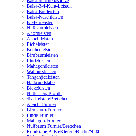
Balsabrettchen/Klötze
Balsa-3-4-Kant-Leisten
Balsa-Endleisten
Balsa-Nasenleisten
Kiefernleisten
Nußbaumleisten
Ahornleisten
Abachileisten
Eicheleisten
Buchenleisten
Birnbaumleisten
Lindeleisten
Mahagonileisten
Wallnussleisten
Tanganjicaleisten
Halbrundstäbe
Biegeleisten
Nutleisten, Profill.
div. Leisten/Brettchen
Abachi-Furnier
Birnbaum-Furnier
Linde-Furnier
Mahagon-Furnier
Nußbaum-Furnier/Brettchen
Rundstäbe,Balsa/Kiefern/Buche/Nußb.