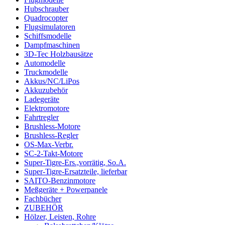
Hubschrauber
Quadrocopter
Flugsimulatoren
Schiffsmodelle
Dampfmaschinen
3D-Tec Holzbausätze
Automodelle
Truckmodelle
Akkus/NC/LiPos
Akkuzubehör
Ladegeräte
Elektromotore
Fahrtregler
Brushless-Motore
Brushless-Regler
OS-Max-Verbr.
SC-2-Takt-Motore
Super-Tigre-Ers.,vorrätig, So.A.
Super-Tigre-Ersatzteile, lieferbar
SAITO-Benzinmotore
Meßgeräte + Powerpanele
Fachbücher
ZUBEHÖR
Hölzer, Leisten, Rohre