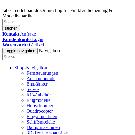
faber-modellbau.de
Onlineshop für Funkfernbedienung &
Modellbauartikel
suchen
Kontakt
Anfrage
Kundenkonto
Login
Warenkorb
0
Artikel
Navigation
Toggle navigation
Shop-Navigation
Fernsteuerungen
Ausbaumodule
Empfänger
Servos
RC-Zubehör
Flugmodelle
Hubschrauber
Quadrocopter
Flugsimulatoren
Schiffsmodelle
Dampfmaschinen
3D-Tec Holzbausätze