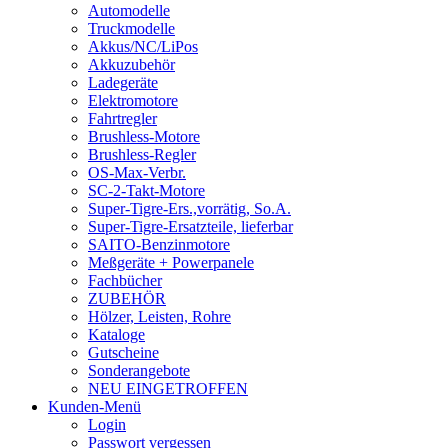
Automodelle
Truckmodelle
Akkus/NC/LiPos
Akkuzubehör
Ladegeräte
Elektromotore
Fahrtregler
Brushless-Motore
Brushless-Regler
OS-Max-Verbr.
SC-2-Takt-Motore
Super-Tigre-Ers.,vorrätig, So.A.
Super-Tigre-Ersatzteile, lieferbar
SAITO-Benzinmotore
Meßgeräte + Powerpanele
Fachbücher
ZUBEHÖR
Hölzer, Leisten, Rohre
Kataloge
Gutscheine
Sonderangebote
NEU EINGETROFFEN
Kunden-Menü
Login
Passwort vergessen