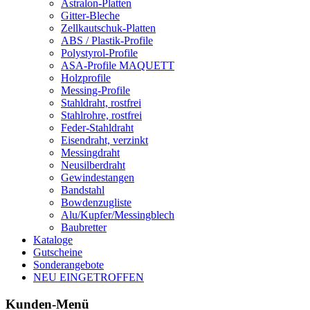
Astralon-Platten
Gitter-Bleche
Zellkautschuk-Platten
ABS / Plastik-Profile
Polystyrol-Profile
ASA-Profile MAQUETT
Holzprofile
Messing-Profile
Stahldraht, rostfrei
Stahlrohre, rostfrei
Feder-Stahldraht
Eisendraht, verzinkt
Messingdraht
Neusilberdraht
Gewindestangen
Bandstahl
Bowdenzugliste
Alu/Kupfer/Messingblech
Baubretter
Kataloge
Gutscheine
Sonderangebote
NEU EINGETROFFEN
Kunden-Menü