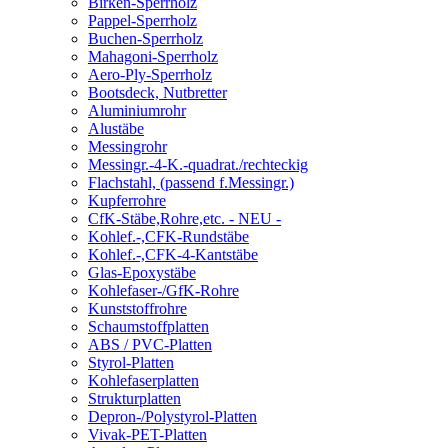
Birken-Sperrholz
Pappel-Sperrholz
Buchen-Sperrholz
Mahagoni-Sperrholz
Aero-Ply-Sperrholz
Bootsdeck, Nutbretter
Aluminiumrohr
Alustäbe
Messingrohr
Messingr.-4-K.-quadrat./rechteckig
Flachstahl, (passend f.Messingr.)
Kupferrohre
CfK-Stäbe,Rohre,etc. - NEU -
Kohlef.-,CFK-Rundstäbe
Kohlef.-,CFK-4-Kantstäbe
Glas-Epoxystäbe
Kohlefaser-/GfK-Rohre
Kunststoffrohre
Schaumstoffplatten
ABS / PVC-Platten
Styrol-Platten
Kohlefaserplatten
Strukturplatten
Depron-/Polystyrol-Platten
Vivak-PET-Platten