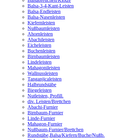
Balsabrettchen/Klötze
Balsa-3-4-Kant-Leisten
Balsa-Endleisten
Balsa-Nasenleisten
Kiefernleisten
Nußbaumleisten
Ahornleisten
Abachileisten
Eicheleisten
Buchenleisten
Birnbaumleisten
Lindeleisten
Mahagonileisten
Wallnussleisten
Tanganjicaleisten
Halbrundstäbe
Biegeleisten
Nutleisten, Profill.
div. Leisten/Brettchen
Abachi-Furnier
Birnbaum-Furnier
Linde-Furnier
Mahagon-Furnier
Nußbaum-Furnier/Brettchen
Rundstäbe,Balsa/Kiefern/Buche/Nußb.