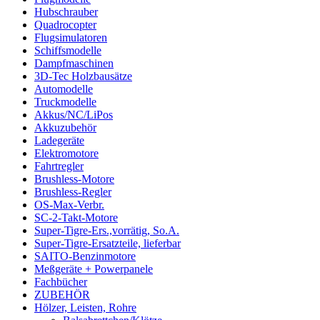
Hubschrauber
Quadrocopter
Flugsimulatoren
Schiffsmodelle
Dampfmaschinen
3D-Tec Holzbausätze
Automodelle
Truckmodelle
Akkus/NC/LiPos
Akkuzubehör
Ladegeräte
Elektromotore
Fahrtregler
Brushless-Motore
Brushless-Regler
OS-Max-Verbr.
SC-2-Takt-Motore
Super-Tigre-Ers.,vorrätig, So.A.
Super-Tigre-Ersatzteile, lieferbar
SAITO-Benzinmotore
Meßgeräte + Powerpanele
Fachbücher
ZUBEHÖR
Hölzer, Leisten, Rohre