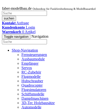
faber-modellbau.de
Onlineshop für Funkfernbedienung & Modellbauartikel
suchen
Kontakt
Anfrage
Kundenkonto
Login
Warenkorb
0
Artikel
Navigation
Toggle navigation
Shop-Navigation
Fernsteuerungen
Ausbaumodule
Empfänger
Servos
RC-Zubehör
Flugmodelle
Hubschrauber
Quadrocopter
Flugsimulatoren
Schiffsmodelle
Dampfmaschinen
3D-Tec Holzbausätze
Automodelle