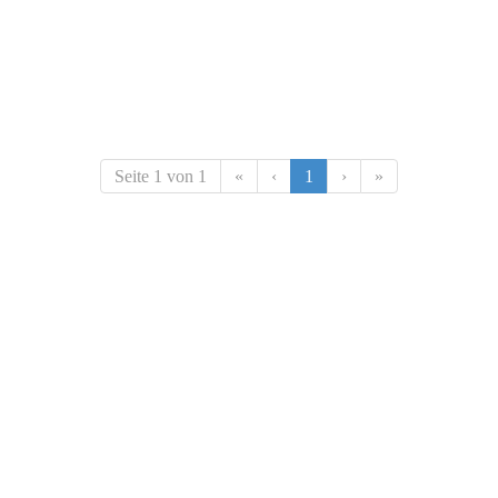
Seite 1 von 1
«
‹
1
›
»