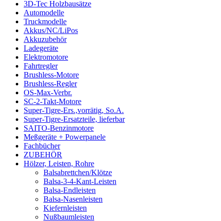
3D-Tec Holzbausätze
Automodelle
Truckmodelle
Akkus/NC/LiPos
Akkuzubehör
Ladegeräte
Elektromotore
Fahrtregler
Brushless-Motore
Brushless-Regler
OS-Max-Verbr.
SC-2-Takt-Motore
Super-Tigre-Ers.,vorrätig, So.A.
Super-Tigre-Ersatzteile, lieferbar
SAITO-Benzinmotore
Meßgeräte + Powerpanele
Fachbücher
ZUBEHÖR
Hölzer, Leisten, Rohre
Balsabrettchen/Klötze
Balsa-3-4-Kant-Leisten
Balsa-Endleisten
Balsa-Nasenleisten
Kiefernleisten
Nußbaumleisten