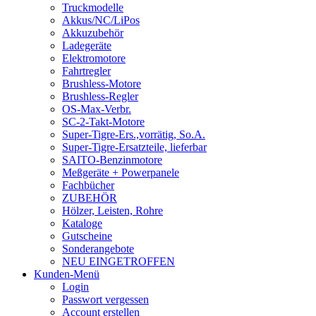
Truckmodelle
Akkus/NC/LiPos
Akkuzubehör
Ladegeräte
Elektromotore
Fahrtregler
Brushless-Motore
Brushless-Regler
OS-Max-Verbr.
SC-2-Takt-Motore
Super-Tigre-Ers.,vorrätig, So.A.
Super-Tigre-Ersatzteile, lieferbar
SAITO-Benzinmotore
Meßgeräte + Powerpanele
Fachbücher
ZUBEHÖR
Hölzer, Leisten, Rohre
Kataloge
Gutscheine
Sonderangebote
NEU EINGETROFFEN
Kunden-Menü
Login
Passwort vergessen
Account erstellen