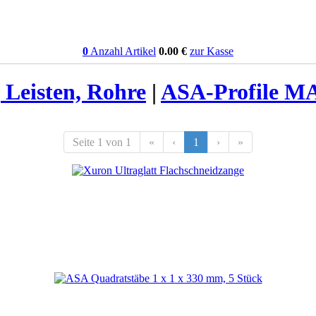
0
Anzahl Artikel
0.00
€
zur Kasse
 Leisten, Rohre
|
ASA-Profile 
Seite 1 von 1
«
‹
1
›
»