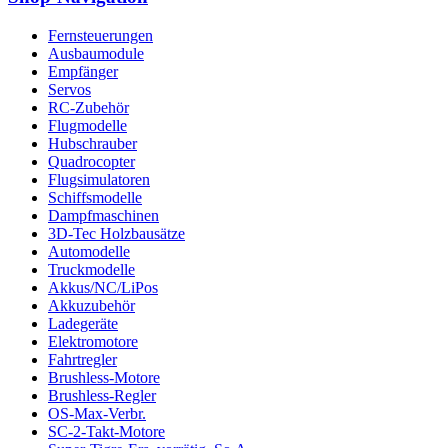
Fernsteuerungen
Ausbaumodule
Empfänger
Servos
RC-Zubehör
Flugmodelle
Hubschrauber
Quadrocopter
Flugsimulatoren
Schiffsmodelle
Dampfmaschinen
3D-Tec Holzbausätze
Automodelle
Truckmodelle
Akkus/NC/LiPos
Akkuzubehör
Ladegeräte
Elektromotore
Fahrtregler
Brushless-Motore
Brushless-Regler
OS-Max-Verbr.
SC-2-Takt-Motore