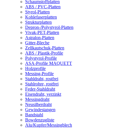
Schaumstoffplatten
ABS / PVC-Platten
Styrol-Platten
Kohlefaserplatten
Strukturplatten
Depron-/Polystyrol-Platten
Vivak-PET-Platten
Astralon-Platten
Gitter-Bleche
Zellkautschuk-Platten
ABS / Plastik-Profile
Polystyrol-Profile
ASA-Profile MAQUETT
Holzprofile
Messing-Profile
Stahldraht, rostfrei
Stahlrohre, rostfrei
Feder-Stahldraht
Eisendraht, verzinkt
Messingdraht
Neusilberdraht
Gewindestangen
Bandstahl
Bowdenzugliste
Alu/Kupfer/Messingblech