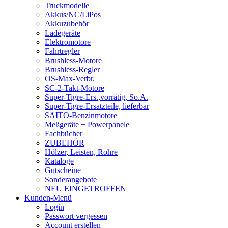
Truckmodelle
Akkus/NC/LiPos
Akkuzubehör
Ladegeräte
Elektromotore
Fahrtregler
Brushless-Motore
Brushless-Regler
OS-Max-Verbr.
SC-2-Takt-Motore
Super-Tigre-Ers.,vorrätig, So.A.
Super-Tigre-Ersatzteile, lieferbar
SAITO-Benzinmotore
Meßgeräte + Powerpanele
Fachbücher
ZUBEHÖR
Hölzer, Leisten, Rohre
Kataloge
Gutscheine
Sonderangebote
NEU EINGETROFFEN
Kunden-Menü
Login
Passwort vergessen
Account erstellen