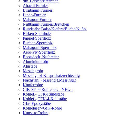
div. Leisten/Brettchen
Abachi-Furnier
Birnbaum-Furnier
Linde-Furnier
Mahagon-Furnier
Nußbaum-Furnier/Brettchen
Rundstäbe,Balsa/Kiefern/Buche/Nußb.
Birken-Sperrholz
Pappel-Sperrholz
Buchen-Sperrholz
Mahagoni-Sperrholz
Aero-Ply-Sperrholz
Bootsdeck, Nutbretter
Aluminiumrohr
Alustäbe
Messingrohr
Messingr.-4-K.-quadrat./rechteckig
Flachstahl, (passend f.Messingr.)
Kupferrohre
CfK-Stäbe,Rohre,etc. - NEU -
Kohlef.-,CFK-Rundstäbe
Kohlef.-,CFK-4-Kantstäbe
Glas-Epoxystäbe
Kohlefaser-/GfK-Rohre
Kunststoffrohre