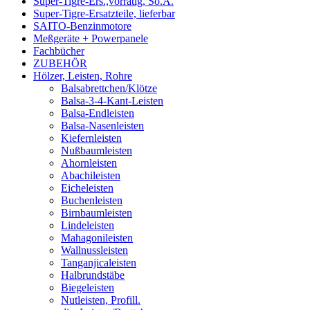
Super-Tigre-Ers.,vorrätig, So.A.
Super-Tigre-Ersatzteile, lieferbar
SAITO-Benzinmotore
Meßgeräte + Powerpanele
Fachbücher
ZUBEHÖR
Hölzer, Leisten, Rohre
Balsabrettchen/Klötze
Balsa-3-4-Kant-Leisten
Balsa-Endleisten
Balsa-Nasenleisten
Kiefernleisten
Nußbaumleisten
Ahornleisten
Abachileisten
Eicheleisten
Buchenleisten
Birnbaumleisten
Lindeleisten
Mahagonileisten
Wallnussleisten
Tanganjicaleisten
Halbrundstäbe
Biegeleisten
Nutleisten, Profill.