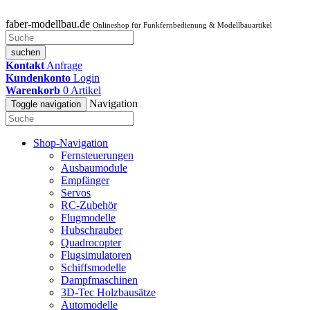
faber-modellbau.de
Onlineshop für Funkfernbedienung & Modellbauartikel
suchen
Kontakt
Anfrage
Kundenkonto
Login
Warenkorb
0
Artikel
Navigation
Toggle navigation
Shop-Navigation
Fernsteuerungen
Ausbaumodule
Empfänger
Servos
RC-Zubehör
Flugmodelle
Hubschrauber
Quadrocopter
Flugsimulatoren
Schiffsmodelle
Dampfmaschinen
3D-Tec Holzbausätze
Automodelle