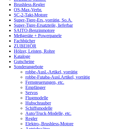
Brushless-Regler
OS-Max-Verbr.
SC-2-Takt-Motore
Super-Tigre-Ers.,vorrätig, So.A.
Super-Tigre-Ersatzteile, lieferbar
SAITO-Benzinmotore
Meßgeräte + Powerpanele
Fachbücher
ZUBEHÖR
Hölzer, Leisten, Rohre
Kataloge
Gutscheine
Sonderangebote
robbe-Ausl.-Artikel, vorrätig
robbe-Futaba-Ausl.Artikel, vorrätig
Fernsteuerungen, etc.
Empfänger
Servos
Flugmodelle
Hubschrauber
Schiffsmodelle
Auto/Truck-Modelle, etc.
Regler
Elektro-,Brushless-Motore
Antriebssätze