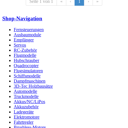
Seite 1 von 1
«
‹
1
›
»
Shop-Navigation
Fernsteuerungen
Ausbaumodule
Empfänger
Servos
RC-Zubehör
Flugmodelle
Hubschrauber
Quadrocopter
Flugsimulatoren
Schiffsmodelle
Dampfmaschinen
3D-Tec Holzbausätze
Automodelle
Truckmodelle
Akkus/NC/LiPos
Akkuzubehör
Ladegeräte
Elektromotore
Fahrtregler
Brushless-Motore