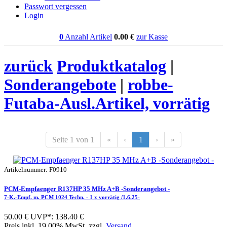
Passwort vergessen
Login
0
Anzahl Artikel
0.00
€
zur Kasse
zurück
Produktkatalog
|
Sonderangebote
|
robbe-
Futaba-Ausl.Artikel, vorrätig
Seite 1 von 1
«
‹
1
›
»
Artikelnummer: F0910
PCM-Empfaenger R137HP 35 MHz A+B -Sonderangebot -
7-K.-Empf. m. PCM 1024 Techn. - 1 x vorrätig /1.6.25-
50.00 €
UVP*: 138.40 €
Preis inkl. 19.00% MwSt. zzgl.
Versand