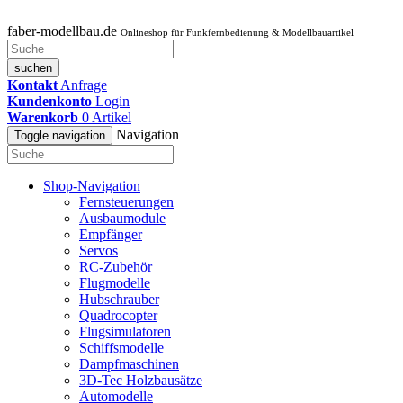
faber-modellbau.de
Onlineshop für Funkfernbedienung & Modellbauartikel
suchen
Kontakt
Anfrage
Kundenkonto
Login
Warenkorb
0
Artikel
Navigation
Toggle navigation
Shop-Navigation
Fernsteuerungen
Ausbaumodule
Empfänger
Servos
RC-Zubehör
Flugmodelle
Hubschrauber
Quadrocopter
Flugsimulatoren
Schiffsmodelle
Dampfmaschinen
3D-Tec Holzbausätze
Automodelle