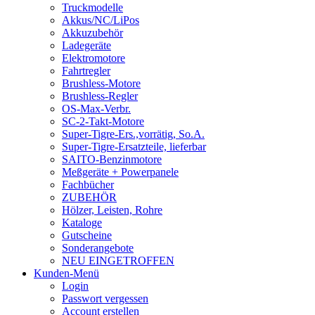
Truckmodelle
Akkus/NC/LiPos
Akkuzubehör
Ladegeräte
Elektromotore
Fahrtregler
Brushless-Motore
Brushless-Regler
OS-Max-Verbr.
SC-2-Takt-Motore
Super-Tigre-Ers.,vorrätig, So.A.
Super-Tigre-Ersatzteile, lieferbar
SAITO-Benzinmotore
Meßgeräte + Powerpanele
Fachbücher
ZUBEHÖR
Hölzer, Leisten, Rohre
Kataloge
Gutscheine
Sonderangebote
NEU EINGETROFFEN
Kunden-Menü
Login
Passwort vergessen
Account erstellen