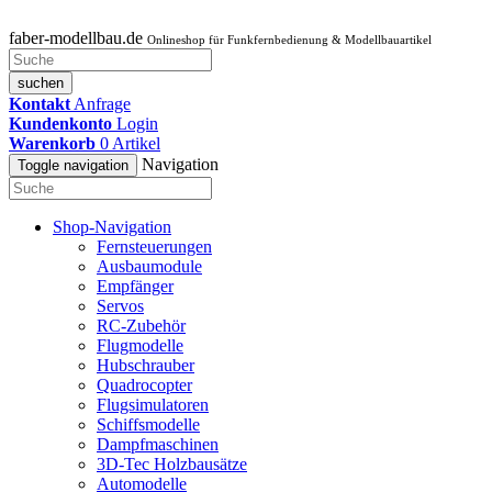
faber-modellbau.de
Onlineshop für Funkfernbedienung & Modellbauartikel
suchen
Kontakt
Anfrage
Kundenkonto
Login
Warenkorb
0
Artikel
Navigation
Toggle navigation
Shop-Navigation
Fernsteuerungen
Ausbaumodule
Empfänger
Servos
RC-Zubehör
Flugmodelle
Hubschrauber
Quadrocopter
Flugsimulatoren
Schiffsmodelle
Dampfmaschinen
3D-Tec Holzbausätze
Automodelle