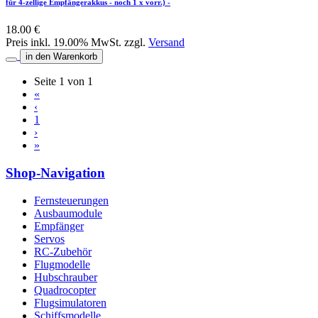
für 4-zellige Empfängerakkus - noch 1 x vorr.) -
18.00 €
Preis inkl. 19.00% MwSt. zzgl.
Versand
in den Warenkorb
Seite 1 von 1
«
‹
1
›
»
Shop-Navigation
Fernsteuerungen
Ausbaumodule
Empfänger
Servos
RC-Zubehör
Flugmodelle
Hubschrauber
Quadrocopter
Flugsimulatoren
Schiffsmodelle