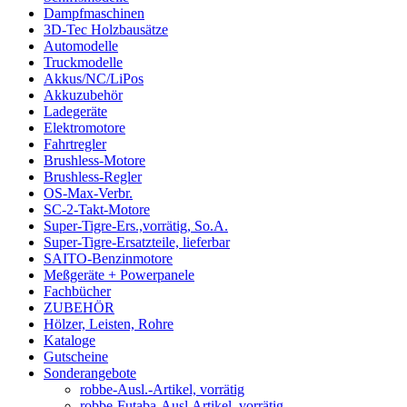
Dampfmaschinen
3D-Tec Holzbausätze
Automodelle
Truckmodelle
Akkus/NC/LiPos
Akkuzubehör
Ladegeräte
Elektromotore
Fahrtregler
Brushless-Motore
Brushless-Regler
OS-Max-Verbr.
SC-2-Takt-Motore
Super-Tigre-Ers.,vorrätig, So.A.
Super-Tigre-Ersatzteile, lieferbar
SAITO-Benzinmotore
Meßgeräte + Powerpanele
Fachbücher
ZUBEHÖR
Hölzer, Leisten, Rohre
Kataloge
Gutscheine
Sonderangebote
robbe-Ausl.-Artikel, vorrätig
robbe-Futaba-Ausl.Artikel, vorrätig