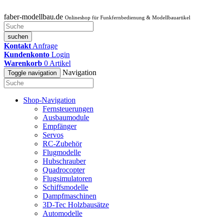
faber-modellbau.de
Onlineshop für Funkfernbedienung & Modellbauartikel
suchen
Kontakt
Anfrage
Kundenkonto
Login
Warenkorb
0
Artikel
Navigation
Toggle navigation
Shop-Navigation
Fernsteuerungen
Ausbaumodule
Empfänger
Servos
RC-Zubehör
Flugmodelle
Hubschrauber
Quadrocopter
Flugsimulatoren
Schiffsmodelle
Dampfmaschinen
3D-Tec Holzbausätze
Automodelle