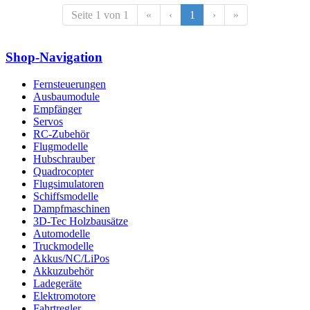
Seite 1 von 1
«
‹
1
›
»
Shop-Navigation
Fernsteuerungen
Ausbaumodule
Empfänger
Servos
RC-Zubehör
Flugmodelle
Hubschrauber
Quadrocopter
Flugsimulatoren
Schiffsmodelle
Dampfmaschinen
3D-Tec Holzbausätze
Automodelle
Truckmodelle
Akkus/NC/LiPos
Akkuzubehör
Ladegeräte
Elektromotore
Fahrtregler