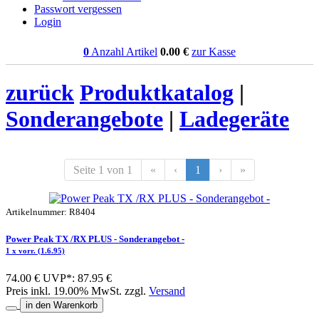
Passwort vergessen
Login
0
Anzahl Artikel
0.00
€
zur Kasse
zurück
Produktkatalog
|
Sonderangebote
|
Ladegeräte
Seite 1 von 1
«
‹
1
›
»
Artikelnummer: R8404
Power Peak TX /RX PLUS - Sonderangebot -
1 x vorr. (1.6.95)
74.00 €
UVP*: 87.95 €
Preis inkl. 19.00% MwSt. zzgl.
Versand
in den Warenkorb