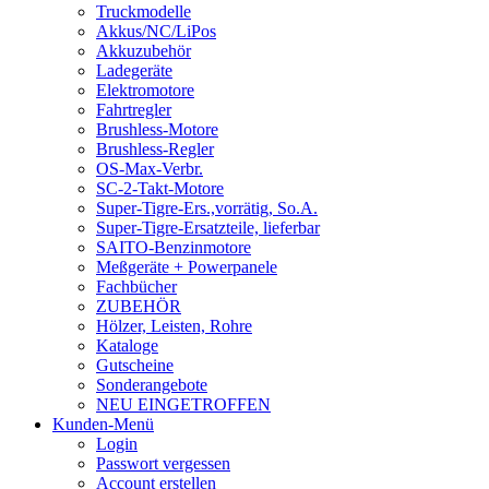
Truckmodelle
Akkus/NC/LiPos
Akkuzubehör
Ladegeräte
Elektromotore
Fahrtregler
Brushless-Motore
Brushless-Regler
OS-Max-Verbr.
SC-2-Takt-Motore
Super-Tigre-Ers.,vorrätig, So.A.
Super-Tigre-Ersatzteile, lieferbar
SAITO-Benzinmotore
Meßgeräte + Powerpanele
Fachbücher
ZUBEHÖR
Hölzer, Leisten, Rohre
Kataloge
Gutscheine
Sonderangebote
NEU EINGETROFFEN
Kunden-Menü
Login
Passwort vergessen
Account erstellen