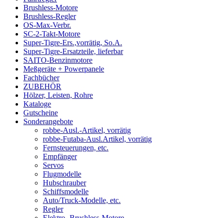
Brushless-Motore
Brushless-Regler
OS-Max-Verbr.
SC-2-Takt-Motore
Super-Tigre-Ers.,vorrätig, So.A.
Super-Tigre-Ersatzteile, lieferbar
SAITO-Benzinmotore
Meßgeräte + Powerpanele
Fachbücher
ZUBEHÖR
Hölzer, Leisten, Rohre
Kataloge
Gutscheine
Sonderangebote
robbe-Ausl.-Artikel, vorrätig
robbe-Futaba-Ausl.Artikel, vorrätig
Fernsteuerungen, etc.
Empfänger
Servos
Flugmodelle
Hubschrauber
Schiffsmodelle
Auto/Truck-Modelle, etc.
Regler
Elektro-,Brushless-Motore