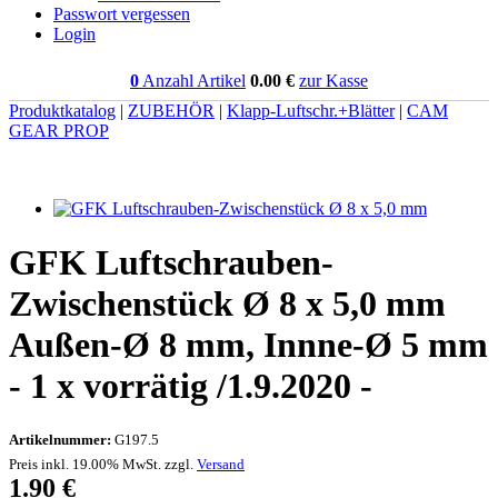
Passwort vergessen
Login
0
Anzahl Artikel
0.00
€
zur Kasse
Produktkatalog
|
ZUBEHÖR
|
Klapp-Luftschr.+Blätter
|
CAM
GEAR PROP
GFK Luftschrauben-
Zwischenstück Ø 8 x 5,0 mm
Außen-Ø 8 mm, Innne-Ø 5 mm
- 1 x vorrätig /1.9.2020 -
Artikelnummer:
G197.5
Preis inkl. 19.00% MwSt. zzgl.
Versand
1.90
€