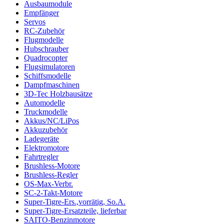
Ausbaumodule
Empfänger
Servos
RC-Zubehör
Flugmodelle
Hubschrauber
Quadrocopter
Flugsimulatoren
Schiffsmodelle
Dampfmaschinen
3D-Tec Holzbausätze
Automodelle
Truckmodelle
Akkus/NC/LiPos
Akkuzubehör
Ladegeräte
Elektromotore
Fahrtregler
Brushless-Motore
Brushless-Regler
OS-Max-Verbr.
SC-2-Takt-Motore
Super-Tigre-Ers.,vorrätig, So.A.
Super-Tigre-Ersatzteile, lieferbar
SAITO-Benzinmotore