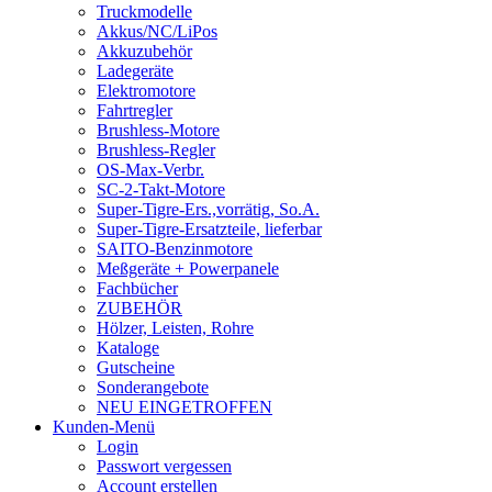
Truckmodelle
Akkus/NC/LiPos
Akkuzubehör
Ladegeräte
Elektromotore
Fahrtregler
Brushless-Motore
Brushless-Regler
OS-Max-Verbr.
SC-2-Takt-Motore
Super-Tigre-Ers.,vorrätig, So.A.
Super-Tigre-Ersatzteile, lieferbar
SAITO-Benzinmotore
Meßgeräte + Powerpanele
Fachbücher
ZUBEHÖR
Hölzer, Leisten, Rohre
Kataloge
Gutscheine
Sonderangebote
NEU EINGETROFFEN
Kunden-Menü
Login
Passwort vergessen
Account erstellen