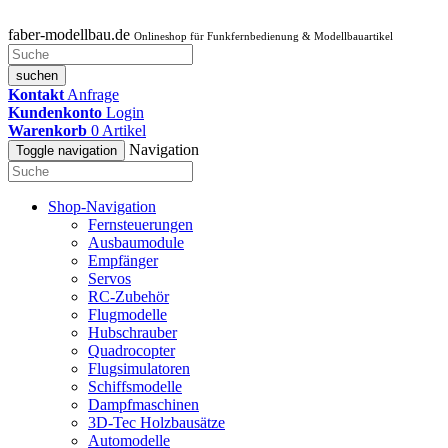
faber-modellbau.de
Onlineshop für Funkfernbedienung & Modellbauartikel
suchen
Kontakt
Anfrage
Kundenkonto
Login
Warenkorb
0
Artikel
Navigation
Toggle navigation
Shop-Navigation
Fernsteuerungen
Ausbaumodule
Empfänger
Servos
RC-Zubehör
Flugmodelle
Hubschrauber
Quadrocopter
Flugsimulatoren
Schiffsmodelle
Dampfmaschinen
3D-Tec Holzbausätze
Automodelle