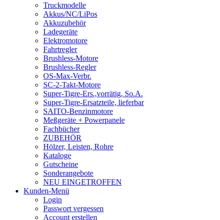
Truckmodelle
Akkus/NC/LiPos
Akkuzubehör
Ladegeräte
Elektromotore
Fahrtregler
Brushless-Motore
Brushless-Regler
OS-Max-Verbr.
SC-2-Takt-Motore
Super-Tigre-Ers.,vorrätig, So.A.
Super-Tigre-Ersatzteile, lieferbar
SAITO-Benzinmotore
Meßgeräte + Powerpanele
Fachbücher
ZUBEHÖR
Hölzer, Leisten, Rohre
Kataloge
Gutscheine
Sonderangebote
NEU EINGETROFFEN
Kunden-Menü
Login
Passwort vergessen
Account erstellen