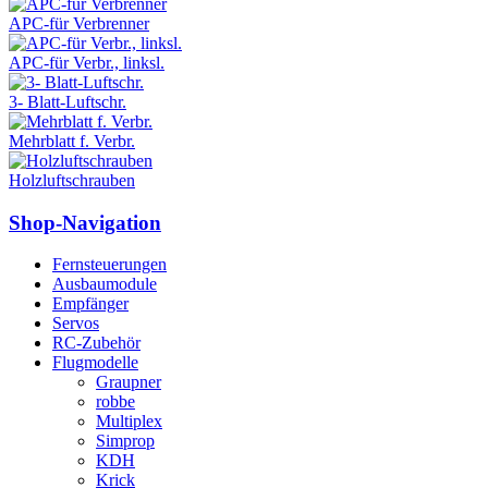
APC-für Verbrenner
APC-für Verbr., linksl.
3- Blatt-Luftschr.
Mehrblatt f. Verbr.
Holzluftschrauben
Shop-Navigation
Fernsteuerungen
Ausbaumodule
Empfänger
Servos
RC-Zubehör
Flugmodelle
Graupner
robbe
Multiplex
Simprop
KDH
Krick