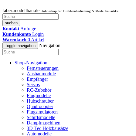
faber-modellbau.de
Onlineshop für Funkfernbedienung & Modellbauartikel
suchen
Kontakt
Anfrage
Kundenkonto
Login
Warenkorb
0
Artikel
Navigation
Toggle navigation
Shop-Navigation
Fernsteuerungen
Ausbaumodule
Empfänger
Servos
RC-Zubehör
Flugmodelle
Hubschrauber
Quadrocopter
Flugsimulatoren
Schiffsmodelle
Dampfmaschinen
3D-Tec Holzbausätze
Automodelle