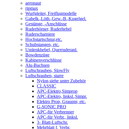
aeronaut
ripmax
Wurfgleiter, Freiflugmodelle
Gabelk.,Löth.,Gew.-B.,Kugelgel.
Gestänge, -Anschlüsse
Ruderhörner, Ruderhebel
Ruderscharniere
Hochstartschnur,etc.
Schubstangen, etc.
Umlenkhebel, Querruderanl.
Bowdenzüge
Kabinenverschlüsse
Alu-Buchsen
Luftschrauben, SlowFly
Luftschrauben, starre
Nylon,siehe unter Zubehör
CLASSIC
APC-Elektro,Simprop
APC-Elektro, linksl.,Simpr.
Elektro Prop, Graupnr, etc.
G-SONIC PRO
APC-für Verbrenner
APC-für Verbr., linksl.
3- Blatt-Luftschr.
Mehrblatt f. Verbr.