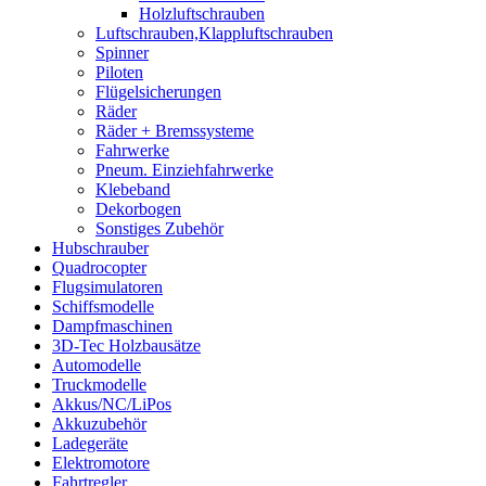
Holzluftschrauben
Luftschrauben,Klappluftschrauben
Spinner
Piloten
Flügelsicherungen
Räder
Räder + Bremssysteme
Fahrwerke
Pneum. Einziehfahrwerke
Klebeband
Dekorbogen
Sonstiges Zubehör
Hubschrauber
Quadrocopter
Flugsimulatoren
Schiffsmodelle
Dampfmaschinen
3D-Tec Holzbausätze
Automodelle
Truckmodelle
Akkus/NC/LiPos
Akkuzubehör
Ladegeräte
Elektromotore
Fahrtregler