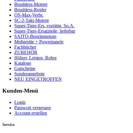
Brushless-Motore
Brushless-Regler
OS-Max-Verbr.
SC-2-Takt-Motore
Super-Tigre-Ers.,vorrätig, So.A.
Super-Tigre-Ersatzteile, lieferbar
SAITO-Benzinmotore
Meßgeräte + Powerpanele
Fachbücher
ZUBEHÖR
Hölzer, Leisten, Rohre
Kataloge
Gutscheine
Sonderangebote
NEU EINGETROFFEN
Kunden-Menü
Login
Passwort vergessen
Account erstellen
Service