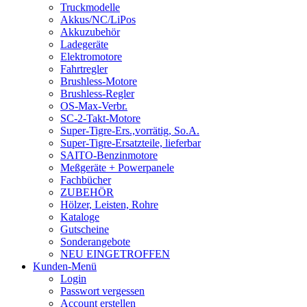
Truckmodelle
Akkus/NC/LiPos
Akkuzubehör
Ladegeräte
Elektromotore
Fahrtregler
Brushless-Motore
Brushless-Regler
OS-Max-Verbr.
SC-2-Takt-Motore
Super-Tigre-Ers.,vorrätig, So.A.
Super-Tigre-Ersatzteile, lieferbar
SAITO-Benzinmotore
Meßgeräte + Powerpanele
Fachbücher
ZUBEHÖR
Hölzer, Leisten, Rohre
Kataloge
Gutscheine
Sonderangebote
NEU EINGETROFFEN
Kunden-Menü
Login
Passwort vergessen
Account erstellen