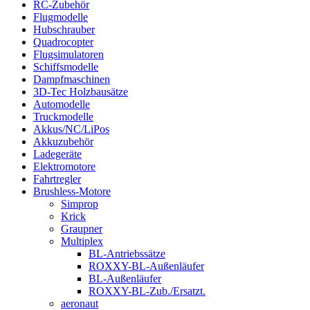
RC-Zubehör
Flugmodelle
Hubschrauber
Quadrocopter
Flugsimulatoren
Schiffsmodelle
Dampfmaschinen
3D-Tec Holzbausätze
Automodelle
Truckmodelle
Akkus/NC/LiPos
Akkuzubehör
Ladegeräte
Elektromotore
Fahrtregler
Brushless-Motore
Simprop
Krick
Graupner
Multiplex
BL-Antriebssätze
ROXXY-BL-Außenläufer
BL-Außenläufer
ROXXY-BL-Zub./Ersatzt.
aeronaut