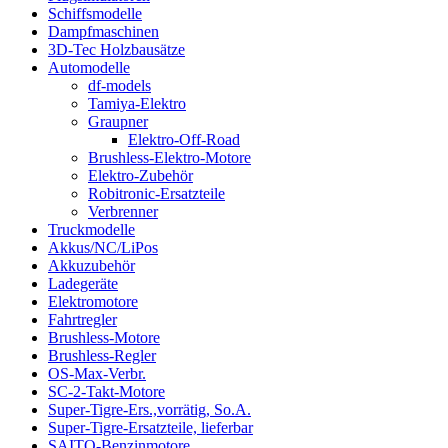
Schiffsmodelle
Dampfmaschinen
3D-Tec Holzbausätze
Automodelle
df-models
Tamiya-Elektro
Graupner
Elektro-Off-Road
Brushless-Elektro-Motore
Elektro-Zubehör
Robitronic-Ersatzteile
Verbrenner
Truckmodelle
Akkus/NC/LiPos
Akkuzubehör
Ladegeräte
Elektromotore
Fahrtregler
Brushless-Motore
Brushless-Regler
OS-Max-Verbr.
SC-2-Takt-Motore
Super-Tigre-Ers.,vorrätig, So.A.
Super-Tigre-Ersatzteile, lieferbar
SAITO-Benzinmotore