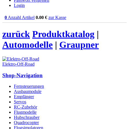
Passwort vergessen
Login
0
Anzahl Artikel
0.00
€
zur Kasse
zurück
Produktkatalog
|
Automodelle
|
Graupner
Elektro-Off-Road
Shop-Navigation
Fernsteuerungen
Ausbaumodule
Empfänger
Servos
RC-Zubehör
Flugmodelle
Hubschrauber
Quadrocopter
Flugsimulatoren