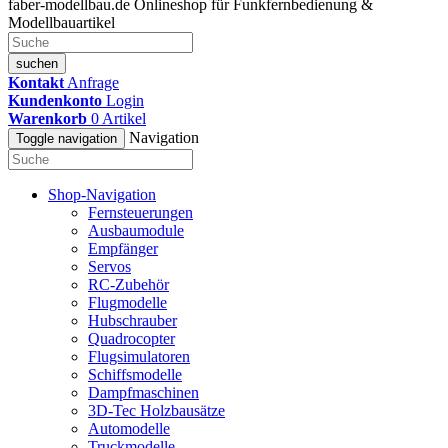
faber-modellbau.de
Onlineshop für Funkfernbedienung &
Modellbauartikel
suchen
Kontakt
Anfrage
Kundenkonto
Login
Warenkorb
0
Artikel
Navigation
Toggle navigation
Shop-Navigation
Fernsteuerungen
Ausbaumodule
Empfänger
Servos
RC-Zubehör
Flugmodelle
Hubschrauber
Quadrocopter
Flugsimulatoren
Schiffsmodelle
Dampfmaschinen
3D-Tec Holzbausätze
Automodelle
Truckmodelle