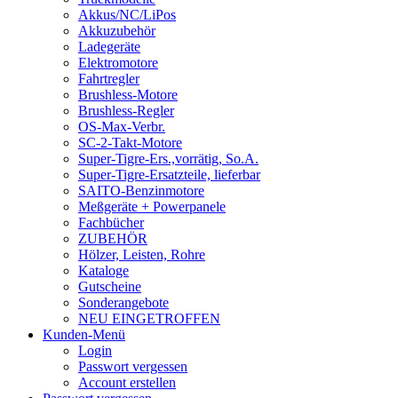
Akkus/NC/LiPos
Akkuzubehör
Ladegeräte
Elektromotore
Fahrtregler
Brushless-Motore
Brushless-Regler
OS-Max-Verbr.
SC-2-Takt-Motore
Super-Tigre-Ers.,vorrätig, So.A.
Super-Tigre-Ersatzteile, lieferbar
SAITO-Benzinmotore
Meßgeräte + Powerpanele
Fachbücher
ZUBEHÖR
Hölzer, Leisten, Rohre
Kataloge
Gutscheine
Sonderangebote
NEU EINGETROFFEN
Kunden-Menü
Login
Passwort vergessen
Account erstellen