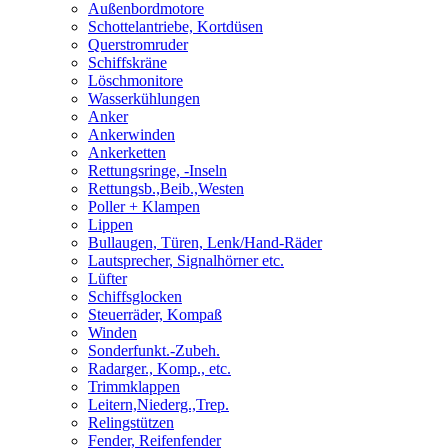
Außenbordmotore
Schottelantriebe, Kortdüsen
Querstromruder
Schiffskräne
Löschmonitore
Wasserkühlungen
Anker
Ankerwinden
Ankerketten
Rettungsringe, -Inseln
Rettungsb.,Beib.,Westen
Poller + Klampen
Lippen
Bullaugen, Türen, Lenk/Hand-Räder
Lautsprecher, Signalhörner etc.
Lüfter
Schiffsglocken
Steuerräder, Kompaß
Winden
Sonderfunkt.-Zubeh.
Radarger., Komp., etc.
Trimmklappen
Leitern,Niederg.,Trep.
Relingstützen
Fender, Reifenfender