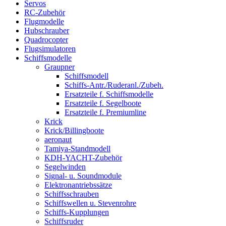
Servos
RC-Zubehör
Flugmodelle
Hubschrauber
Quadrocopter
Flugsimulatoren
Schiffsmodelle
Graupner
Schiffsmodell
Schiffs-Antr./Ruderanl./Zubeh.
Ersatzteile f. Schiffsmodelle
Ersatzteile f. Segelboote
Ersatzteile f. Premiumline
Krick
Krick/Billingboote
aeronaut
Tamiya-Standmodell
KDH-YACHT-Zubehör
Segelwinden
Signal- u. Soundmodule
Elektronantriebssätze
Schiffsschrauben
Schiffswellen u. Stevenrohre
Schiffs-Kupplungen
Schiffsruder