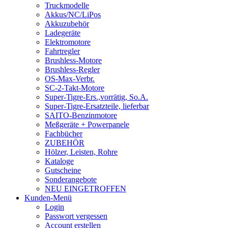
Truckmodelle
Akkus/NC/LiPos
Akkuzubehör
Ladegeräte
Elektromotore
Fahrtregler
Brushless-Motore
Brushless-Regler
OS-Max-Verbr.
SC-2-Takt-Motore
Super-Tigre-Ers.,vorrätig, So.A.
Super-Tigre-Ersatzteile, lieferbar
SAITO-Benzinmotore
Meßgeräte + Powerpanele
Fachbücher
ZUBEHÖR
Hölzer, Leisten, Rohre
Kataloge
Gutscheine
Sonderangebote
NEU EINGETROFFEN
Kunden-Menü
Login
Passwort vergessen
Account erstellen