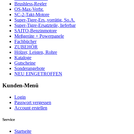
Brushless-Regler
OS-Max-Verbr.
SC-2-Takt-Motore
Super-Tigre-Ers.,vorrätig, So.A.
Super-Tigre-Ersatzteile, lieferbar
SAITO-Benzinmotore
Meßgeräte + Powerpanele
Fachbücher
ZUBEHÖR
Hölzer, Leisten, Rohre
Kataloge
Gutscheine
Sonderangebote
NEU EINGETROFFEN
Kunden-Menü
Login
Passwort vergessen
Account erstellen
Service
Startseite