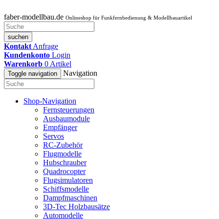
faber-modellbau.de
Onlineshop für Funkfernbedienung & Modellbauartikel
suchen
Kontakt
Anfrage
Kundenkonto
Login
Warenkorb
0
Artikel
Navigation
Toggle navigation
Shop-Navigation
Fernsteuerungen
Ausbaumodule
Empfänger
Servos
RC-Zubehör
Flugmodelle
Hubschrauber
Quadrocopter
Flugsimulatoren
Schiffsmodelle
Dampfmaschinen
3D-Tec Holzbausätze
Automodelle