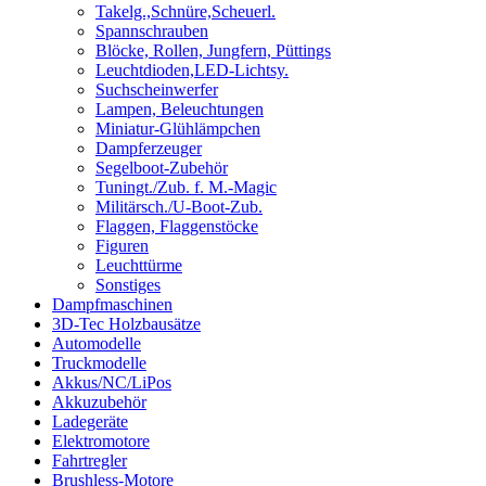
Takelg.,Schnüre,Scheuerl.
Spannschrauben
Blöcke, Rollen, Jungfern, Püttings
Leuchtdioden,LED-Lichtsy.
Suchscheinwerfer
Lampen, Beleuchtungen
Miniatur-Glühlämpchen
Dampferzeuger
Segelboot-Zubehör
Tuningt./Zub. f. M.-Magic
Militärsch./U-Boot-Zub.
Flaggen, Flaggenstöcke
Figuren
Leuchttürme
Sonstiges
Dampfmaschinen
3D-Tec Holzbausätze
Automodelle
Truckmodelle
Akkus/NC/LiPos
Akkuzubehör
Ladegeräte
Elektromotore
Fahrtregler
Brushless-Motore