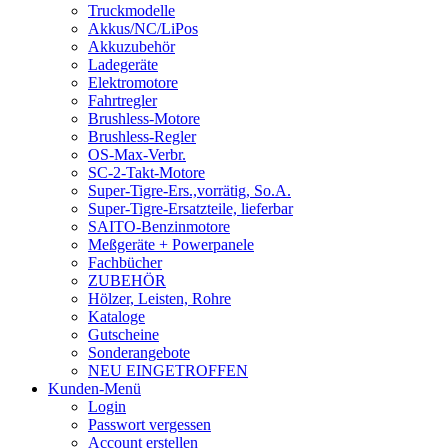
Truckmodelle
Akkus/NC/LiPos
Akkuzubehör
Ladegeräte
Elektromotore
Fahrtregler
Brushless-Motore
Brushless-Regler
OS-Max-Verbr.
SC-2-Takt-Motore
Super-Tigre-Ers.,vorrätig, So.A.
Super-Tigre-Ersatzteile, lieferbar
SAITO-Benzinmotore
Meßgeräte + Powerpanele
Fachbücher
ZUBEHÖR
Hölzer, Leisten, Rohre
Kataloge
Gutscheine
Sonderangebote
NEU EINGETROFFEN
Kunden-Menü
Login
Passwort vergessen
Account erstellen