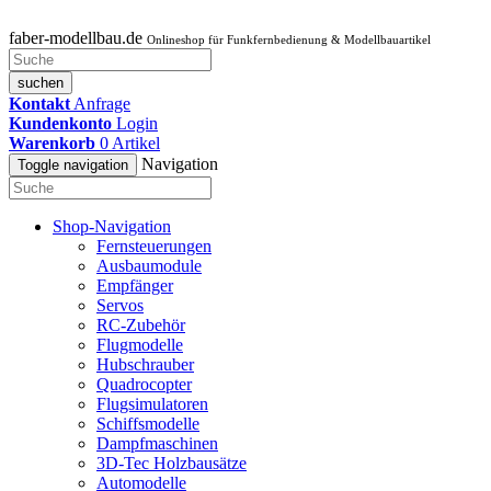
faber-modellbau.de
Onlineshop für Funkfernbedienung & Modellbauartikel
suchen
Kontakt
Anfrage
Kundenkonto
Login
Warenkorb
0
Artikel
Navigation
Toggle navigation
Shop-Navigation
Fernsteuerungen
Ausbaumodule
Empfänger
Servos
RC-Zubehör
Flugmodelle
Hubschrauber
Quadrocopter
Flugsimulatoren
Schiffsmodelle
Dampfmaschinen
3D-Tec Holzbausätze
Automodelle