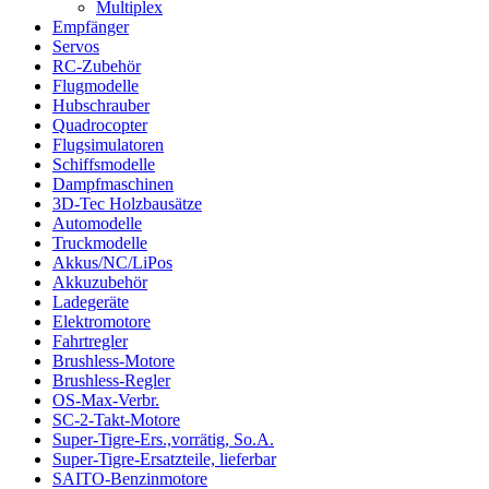
Multiplex
Empfänger
Servos
RC-Zubehör
Flugmodelle
Hubschrauber
Quadrocopter
Flugsimulatoren
Schiffsmodelle
Dampfmaschinen
3D-Tec Holzbausätze
Automodelle
Truckmodelle
Akkus/NC/LiPos
Akkuzubehör
Ladegeräte
Elektromotore
Fahrtregler
Brushless-Motore
Brushless-Regler
OS-Max-Verbr.
SC-2-Takt-Motore
Super-Tigre-Ers.,vorrätig, So.A.
Super-Tigre-Ersatzteile, lieferbar
SAITO-Benzinmotore