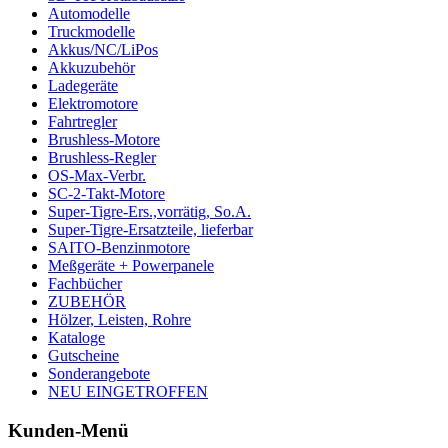
Automodelle
Truckmodelle
Akkus/NC/LiPos
Akkuzubehör
Ladegeräte
Elektromotore
Fahrtregler
Brushless-Motore
Brushless-Regler
OS-Max-Verbr.
SC-2-Takt-Motore
Super-Tigre-Ers.,vorrätig, So.A.
Super-Tigre-Ersatzteile, lieferbar
SAITO-Benzinmotore
Meßgeräte + Powerpanele
Fachbücher
ZUBEHÖR
Hölzer, Leisten, Rohre
Kataloge
Gutscheine
Sonderangebote
NEU EINGETROFFEN
Kunden-Menü