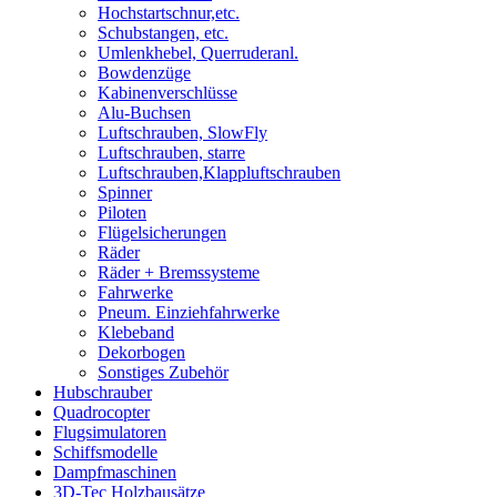
Hochstartschnur,etc.
Schubstangen, etc.
Umlenkhebel, Querruderanl.
Bowdenzüge
Kabinenverschlüsse
Alu-Buchsen
Luftschrauben, SlowFly
Luftschrauben, starre
Luftschrauben,Klappluftschrauben
Spinner
Piloten
Flügelsicherungen
Räder
Räder + Bremssysteme
Fahrwerke
Pneum. Einziehfahrwerke
Klebeband
Dekorbogen
Sonstiges Zubehör
Hubschrauber
Quadrocopter
Flugsimulatoren
Schiffsmodelle
Dampfmaschinen
3D-Tec Holzbausätze