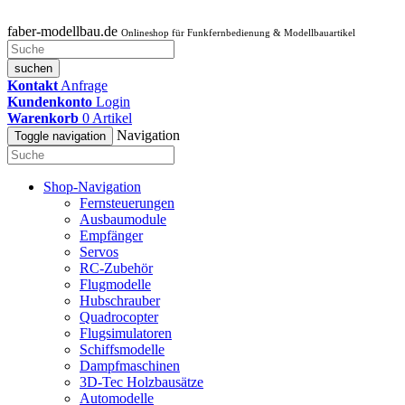
faber-modellbau.de
Onlineshop für Funkfernbedienung & Modellbauartikel
suchen
Kontakt
Anfrage
Kundenkonto
Login
Warenkorb
0
Artikel
Navigation
Toggle navigation
Shop-Navigation
Fernsteuerungen
Ausbaumodule
Empfänger
Servos
RC-Zubehör
Flugmodelle
Hubschrauber
Quadrocopter
Flugsimulatoren
Schiffsmodelle
Dampfmaschinen
3D-Tec Holzbausätze
Automodelle