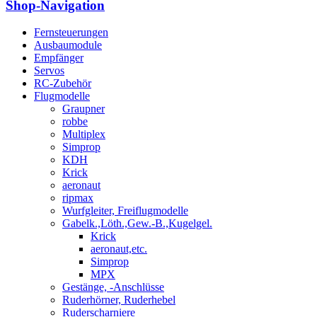
Shop-Navigation
Fernsteuerungen
Ausbaumodule
Empfänger
Servos
RC-Zubehör
Flugmodelle
Graupner
robbe
Multiplex
Simprop
KDH
Krick
aeronaut
ripmax
Wurfgleiter, Freiflugmodelle
Gabelk.,Löth.,Gew.-B.,Kugelgel.
Krick
aeronaut,etc.
Simprop
MPX
Gestänge, -Anschlüsse
Ruderhörner, Ruderhebel
Ruderscharniere