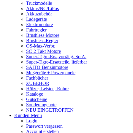
Truckmodelle
Akkus/NC/LiPos
Akkuzubehör
Ladegeräte
Elektromotore
Fahrtregler
Brushless-Motore
Brushless-Regler
OS-Max-Verbr.
SC-2-Takt-Motore
Super-Tigre-Ers.,vorrätig, So.A.
Super-Tigre-Ersatzteile, lieferbar
SAITO-Benzinmotore
Meßgeräte + Powerpanele
Fachbücher
ZUBEHÖR
Hölzer, Leisten, Rohre
Kataloge
Gutscheine
Sonderangebote
NEU EINGETROFFEN
Kunden-Menü
Login
Passwort vergessen
Account erstellen