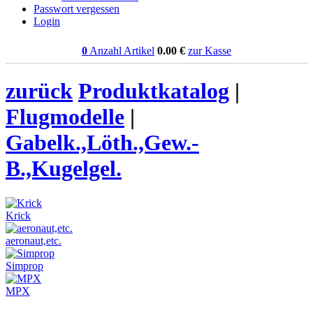
Passwort vergessen
Login
0
Anzahl Artikel
0.00
€
zur Kasse
zurück
Produktkatalog
|
Flugmodelle
|
Gabelk.,Löth.,Gew.-
B.,Kugelgel.
Krick
aeronaut,etc.
Simprop
MPX