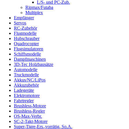
L/S- und PC-Zub.
Ripmax/Futaba
Multiplex
Empfänger
Servos
RC-Zubehör
Flugmodelle
Hubschrauber
Quadrocopter
Flugsimulatoren
Schiffsmodelle
Dampfmaschinen
3D-Tec Holzbausätze
Automodelle
Truckmodelle
Akkus/NC/LiPos
Akkuzubehör
Ladegeräte
Elektromotore
Fahrtregler
Brushless-Motore
Brushless-Regler
OS-Max-Verbr.
SC-2-Takt-Motore
Super-Tigre-Ers.,vorrätig, So.A.