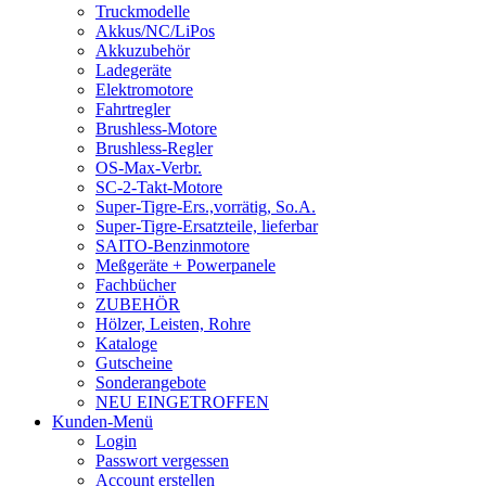
Truckmodelle
Akkus/NC/LiPos
Akkuzubehör
Ladegeräte
Elektromotore
Fahrtregler
Brushless-Motore
Brushless-Regler
OS-Max-Verbr.
SC-2-Takt-Motore
Super-Tigre-Ers.,vorrätig, So.A.
Super-Tigre-Ersatzteile, lieferbar
SAITO-Benzinmotore
Meßgeräte + Powerpanele
Fachbücher
ZUBEHÖR
Hölzer, Leisten, Rohre
Kataloge
Gutscheine
Sonderangebote
NEU EINGETROFFEN
Kunden-Menü
Login
Passwort vergessen
Account erstellen