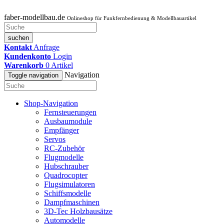
faber-modellbau.de
Onlineshop für Funkfernbedienung & Modellbauartikel
suchen
Kontakt
Anfrage
Kundenkonto
Login
Warenkorb
0
Artikel
Navigation
Toggle navigation
Shop-Navigation
Fernsteuerungen
Ausbaumodule
Empfänger
Servos
RC-Zubehör
Flugmodelle
Hubschrauber
Quadrocopter
Flugsimulatoren
Schiffsmodelle
Dampfmaschinen
3D-Tec Holzbausätze
Automodelle