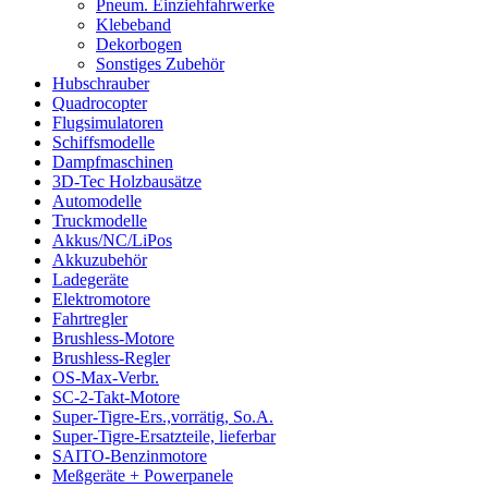
Pneum. Einziehfahrwerke
Klebeband
Dekorbogen
Sonstiges Zubehör
Hubschrauber
Quadrocopter
Flugsimulatoren
Schiffsmodelle
Dampfmaschinen
3D-Tec Holzbausätze
Automodelle
Truckmodelle
Akkus/NC/LiPos
Akkuzubehör
Ladegeräte
Elektromotore
Fahrtregler
Brushless-Motore
Brushless-Regler
OS-Max-Verbr.
SC-2-Takt-Motore
Super-Tigre-Ers.,vorrätig, So.A.
Super-Tigre-Ersatzteile, lieferbar
SAITO-Benzinmotore
Meßgeräte + Powerpanele