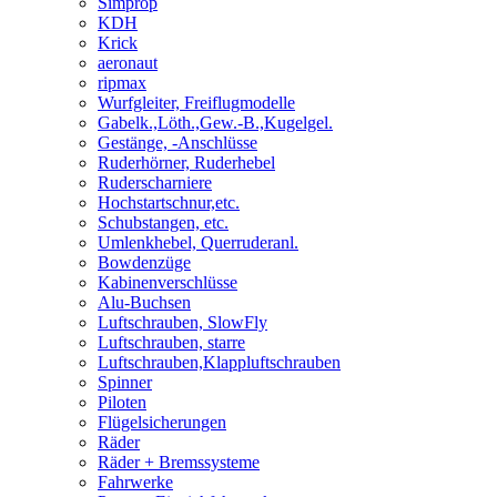
Simprop
KDH
Krick
aeronaut
ripmax
Wurfgleiter, Freiflugmodelle
Gabelk.,Löth.,Gew.-B.,Kugelgel.
Gestänge, -Anschlüsse
Ruderhörner, Ruderhebel
Ruderscharniere
Hochstartschnur,etc.
Schubstangen, etc.
Umlenkhebel, Querruderanl.
Bowdenzüge
Kabinenverschlüsse
Alu-Buchsen
Luftschrauben, SlowFly
Luftschrauben, starre
Luftschrauben,Klappluftschrauben
Spinner
Piloten
Flügelsicherungen
Räder
Räder + Bremssysteme
Fahrwerke