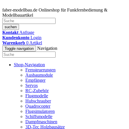
faber-modellbau.de
Onlineshop für Funkfernbedienung &
Modellbauartikel
suchen
Kontakt
Anfrage
Kundenkonto
Login
Warenkorb
0
Artikel
Navigation
Toggle navigation
Shop-Navigation
Fernsteuerungen
Ausbaumodule
Empfänger
Servos
RC-Zubehör
Flugmodelle
Hubschrauber
Quadrocopter
Flugsimulatoren
Schiffsmodelle
Dampfmaschinen
3D-Tec Holzbausätze