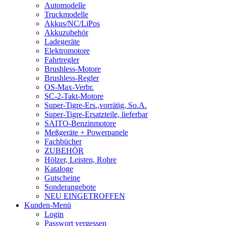
Automodelle
Truckmodelle
Akkus/NC/LiPos
Akkuzubehör
Ladegeräte
Elektromotore
Fahrtregler
Brushless-Motore
Brushless-Regler
OS-Max-Verbr.
SC-2-Takt-Motore
Super-Tigre-Ers.,vorrätig, So.A.
Super-Tigre-Ersatzteile, lieferbar
SAITO-Benzinmotore
Meßgeräte + Powerpanele
Fachbücher
ZUBEHÖR
Hölzer, Leisten, Rohre
Kataloge
Gutscheine
Sonderangebote
NEU EINGETROFFEN
Kunden-Menü
Login
Passwort vergessen