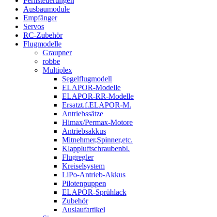
Fernsteuerungen
Ausbaumodule
Empfänger
Servos
RC-Zubehör
Flugmodelle
Graupner
robbe
Multiplex
Segelflugmodell
ELAPOR-Modelle
ELAPOR-RR-Modelle
Ersatzt.f.ELAPOR-M.
Antriebssätze
Himax/Permax-Motore
Antriebsakkus
Mitnehmer,Spinner,etc.
Klappluftschraubenbl.
Flugregler
Kreiselsystem
LiPo-Antrieb-Akkus
Pilotenpuppen
ELAPOR-Sprühlack
Zubehör
Auslaufartikel