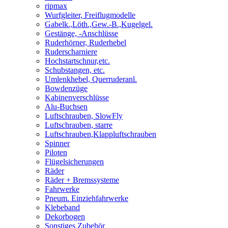
ripmax
Wurfgleiter, Freiflugmodelle
Gabelk.,Löth.,Gew.-B.,Kugelgel.
Gestänge, -Anschlüsse
Ruderhörner, Ruderhebel
Ruderscharniere
Hochstartschnur,etc.
Schubstangen, etc.
Umlenkhebel, Querruderanl.
Bowdenzüge
Kabinenverschlüsse
Alu-Buchsen
Luftschrauben, SlowFly
Luftschrauben, starre
Luftschrauben,Klappluftschrauben
Spinner
Piloten
Flügelsicherungen
Räder
Räder + Bremssysteme
Fahrwerke
Pneum. Einziehfahrwerke
Klebeband
Dekorbogen
Sonstiges Zubehör