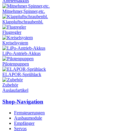
Antriebsakkus
Mitnehmer,Spinner,etc.
Klappluftschraubenbl.
Flugregler
Kreiselsystem
LiPo-Antrieb-Akkus
Pilotenpuppen
ELAPOR-Sprühlack
Zubehör
Auslaufartikel
Shop-Navigation
Fernsteuerungen
Ausbaumodule
Empfänger
Servos