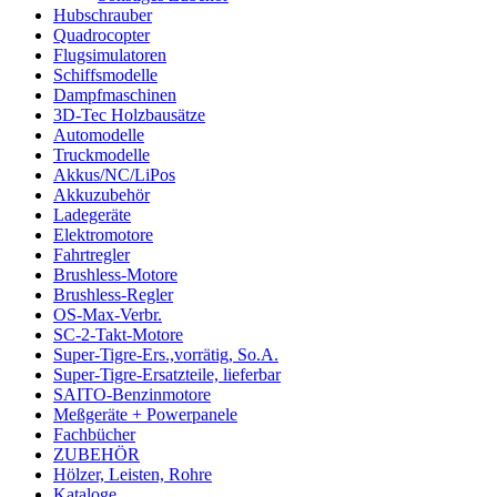
Hubschrauber
Quadrocopter
Flugsimulatoren
Schiffsmodelle
Dampfmaschinen
3D-Tec Holzbausätze
Automodelle
Truckmodelle
Akkus/NC/LiPos
Akkuzubehör
Ladegeräte
Elektromotore
Fahrtregler
Brushless-Motore
Brushless-Regler
OS-Max-Verbr.
SC-2-Takt-Motore
Super-Tigre-Ers.,vorrätig, So.A.
Super-Tigre-Ersatzteile, lieferbar
SAITO-Benzinmotore
Meßgeräte + Powerpanele
Fachbücher
ZUBEHÖR
Hölzer, Leisten, Rohre
Kataloge