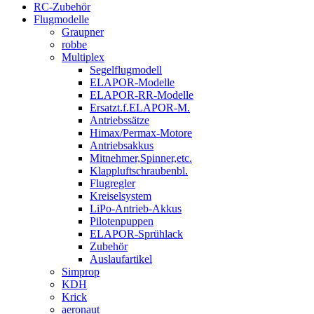
RC-Zubehör
Flugmodelle
Graupner
robbe
Multiplex
Segelflugmodell
ELAPOR-Modelle
ELAPOR-RR-Modelle
Ersatzt.f.ELAPOR-M.
Antriebssätze
Himax/Permax-Motore
Antriebsakkus
Mitnehmer,Spinner,etc.
Klappluftschraubenbl.
Flugregler
Kreiselsystem
LiPo-Antrieb-Akkus
Pilotenpuppen
ELAPOR-Sprühlack
Zubehör
Auslaufartikel
Simprop
KDH
Krick
aeronaut