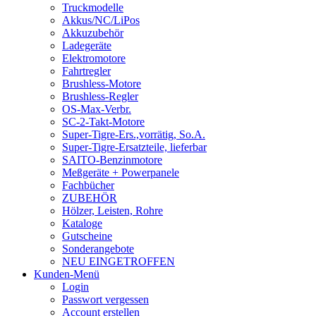
Truckmodelle
Akkus/NC/LiPos
Akkuzubehör
Ladegeräte
Elektromotore
Fahrtregler
Brushless-Motore
Brushless-Regler
OS-Max-Verbr.
SC-2-Takt-Motore
Super-Tigre-Ers.,vorrätig, So.A.
Super-Tigre-Ersatzteile, lieferbar
SAITO-Benzinmotore
Meßgeräte + Powerpanele
Fachbücher
ZUBEHÖR
Hölzer, Leisten, Rohre
Kataloge
Gutscheine
Sonderangebote
NEU EINGETROFFEN
Kunden-Menü
Login
Passwort vergessen
Account erstellen