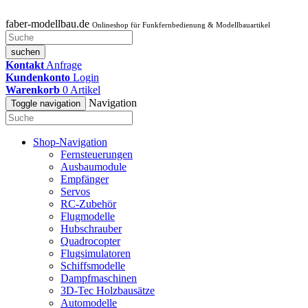
faber-modellbau.de
Onlineshop für Funkfernbedienung & Modellbauartikel
suchen
Kontakt
Anfrage
Kundenkonto
Login
Warenkorb
0
Artikel
Navigation
Toggle navigation
Shop-Navigation
Fernsteuerungen
Ausbaumodule
Empfänger
Servos
RC-Zubehör
Flugmodelle
Hubschrauber
Quadrocopter
Flugsimulatoren
Schiffsmodelle
Dampfmaschinen
3D-Tec Holzbausätze
Automodelle